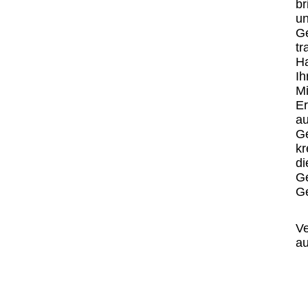
br
un
G
tr
H
Ih
Mi
E
a
Ge
kr
di
Ge
Ge
Ve
au