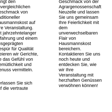
ingt den
Geschmack von der
vergleichlichen
Agrargenossenschaft
eschmack von
Neuzelle und lassen
aditioneller
Sie uns gemeinsam
ausmannskost auf
Ihre Feierlichkeit mit
re Veranstaltung.
dem
t jahrzehntelanger
unverwechselbaren
rfahrung und einem
Flair von
usgeprägten
Hausmannskost
spür für Qualität
bereichern.
eieren wir Gerichte,
Kontaktieren Sie uns
e das Gefühl von
noch heute und
mütlichkeit und
entdecken Sie, wie
nuss vermitteln.
wir Ihre
Veranstaltung mit
herzhaften Genüssen
rlassen Sie sich
verwöhnen können!
f die vertraute