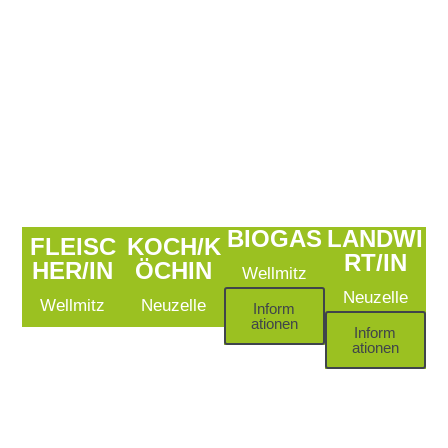
BIOGAS
LANDWI
FLEISC
KOCH/K
RT/IN
HER/IN
ÖCHIN
Wellmitz
Neuzelle
Wellmitz
Neuzelle
Inform
ationen
Inform
ationen