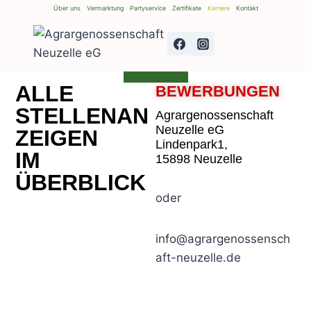
Über uns
Vermarktung
Partyservice
Zertifikate
Karriere
Kontakt
ALLE
BEWERBUNGEN
STELLENAN
Agrargenossenschaft
Neuzelle eG
ZEIGEN
Lindenpark1,
IM
15898 Neuzelle
ÜBERBLICK
oder
info@agrargenossensch
aft-neuzelle.de