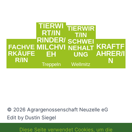
TIERWI
TIERWIR
RT/IN
T/IN
RINDER/
SCHWEI
KRAFTF
MILCHVI
FACHVE
NEHALT
AHRER/I
RKÄUFE
EH
UNG
R/IN
N
Treppeln
Wellmitz
© 2026 Agrargenossenschaft Neuzelle eG
Edit by Dustin Siegel
Diese Seite verwendet Cookies, um die